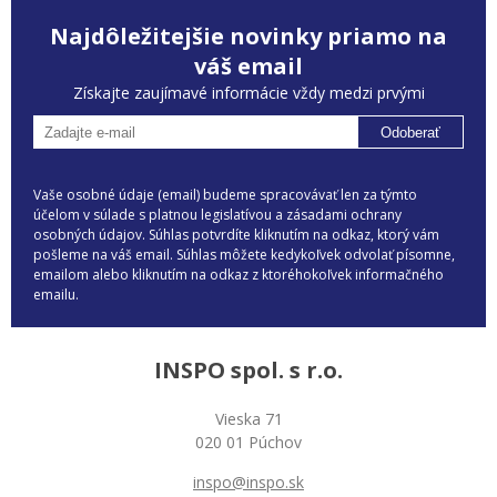
Najdôležitejšie novinky priamo na
váš email
Získajte zaujímavé informácie vždy medzi prvými
Odoberať
Vaše osobné údaje (email) budeme spracovávať len za týmto
účelom v súlade s platnou legislatívou a zásadami ochrany
osobných údajov. Súhlas potvrdíte kliknutím na odkaz, ktorý vám
pošleme na váš email. Súhlas môžete kedykoľvek odvolať písomne,
emailom alebo kliknutím na odkaz z ktoréhokoľvek informačného
emailu.
INSPO spol. s r.o.
Vieska 71
020 01 Púchov
inspo@inspo.sk