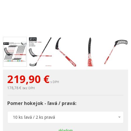
219,90
€
s DPH
178,78 €
bez DPH
Pomer hokejok - ľavá / pravá:
10 ks ľavá / 2 ks pravá
skladom