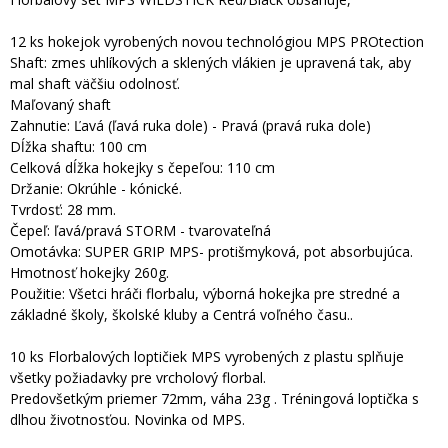
12 ks hokejok vyrobených novou technológiou MPS PROtection
Shaft: zmes uhlíkových a sklených vlákien je upravená tak, aby
mal shaft väčšiu odolnosť.
Maľovaný shaft
Zahnutie: Ľavá (ľavá ruka dole) - Pravá (pravá ruka dole)
Dĺžka shaftu: 100 cm
Celková dĺžka hokejky s čepeľou: 110 cm
Držanie: Okrúhle - kónické.
Tvrdosť: 28 mm.
Čepeľ: ľavá/pravá STORM - tvarovateľná
Omotávka: SUPER GRIP MPS- protišmyková, pot absorbujúca.
Hmotnosť hokejky 260g.
Použitie: Všetci hráči florbalu, výborná hokejka pre stredné a
základné školy, školské kluby a Centrá voľného času..
10 ks Florbalových loptičiek MPS vyrobených z plastu splňuje
všetky požiadavky pre vrcholový florbal.
Predovšetkým priemer 72mm, váha 23g . Tréningová loptička s
dlhou životnosťou. Novinka od MPS.