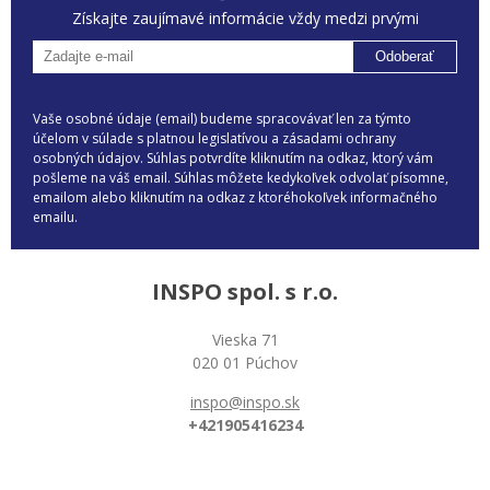
Získajte zaujímavé informácie vždy medzi prvými
Odoberať
Vaše osobné údaje (email) budeme spracovávať len za týmto
účelom v súlade s platnou legislatívou a zásadami ochrany
osobných údajov. Súhlas potvrdíte kliknutím na odkaz, ktorý vám
pošleme na váš email. Súhlas môžete kedykoľvek odvolať písomne,
emailom alebo kliknutím na odkaz z ktoréhokoľvek informačného
emailu.
INSPO spol. s r.o.
Vieska 71
020 01 Púchov
inspo@inspo.sk
+421905416234