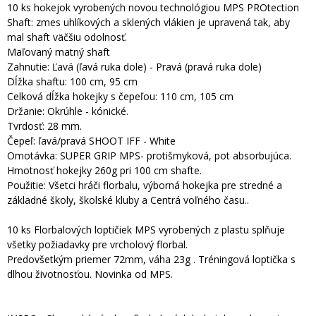
10 ks hokejok vyrobených novou technológiou MPS PROtection
Shaft: zmes uhlíkových a sklených vlákien je upravená tak, aby
mal shaft väčšiu odolnosť.
Maľovaný matný shaft
Zahnutie: Ľavá (ľavá ruka dole) - Pravá (pravá ruka dole)
Dĺžka shaftu: 100 cm, 95 cm
Celková dĺžka hokejky s čepeľou: 110 cm, 105 cm
Držanie: Okrúhle - kónické.
Tvrdosť: 28 mm.
Čepeľ: ľavá/pravá SHOOT IFF - White
Omotávka: SUPER GRIP MPS- protišmyková, pot absorbujúca.
Hmotnosť hokejky 260g pri 100 cm shafte.
Použitie: Všetci hráči florbalu, výborná hokejka pre stredné a
základné školy, školské kluby a Centrá voľného času..
10 ks Florbalových loptičiek MPS vyrobených z plastu splňuje
všetky požiadavky pre vrcholový florbal.
Predovšetkým priemer 72mm, váha 23g . Tréningová loptička s
dlhou životnosťou. Novinka od MPS.