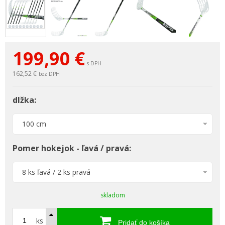
199,90
€
s DPH
162,52 €
bez DPH
dlžka:
100 cm
Pomer hokejok - ľavá / pravá:
8 ks ľavá / 2 ks pravá
skladom
ks
Pridať do košíka