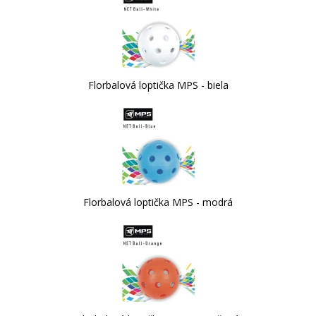
Florbalová loptička MPS - biela
Florbalová loptička MPS - modrá