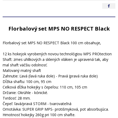
Florbalový set MPS NO RESPECT Black
Florbalový set MPS NO RESPECT Black 100 cm obsahuje,
12 ks hokejok vyrobených novou technológiou MPS PROtection
Shaft: zmes uhlíkových a sklených vlákien je upravená tak, aby
mal shaft väčšiu odolnosť.
Maľovaný matný shaft
Zahnutie: Ľavá (ľavá ruka dole) - Pravá (pravá ruka dole)
Dĺžka shaftu: 100 cm, 95 cm
Celková dĺžka hokejky s čepeľou: 110 cm, 105 cm
Držanie: Okrúhle - kónické.
Tvrdosť: 28 mm.
Čepeľ: ľavá/pravá STORM - tvarovateľná
Omotávka: SUPER GRIP MPS- protišmyková, pot absorbujúca.
Hmotnosť hokejky 260g pri 100 cm shafte.