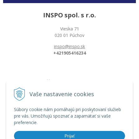
INSPO spol. s r.o.
Vieska 71
020 01 Púchov
inspo@inspo.sk
+421905416234
Všetko o nákupe
Možnosti platby a doprava
Vaše nastavenie cookies
Reklamačný poriadok
Obchodné podmienky
Súbory cookie nám pomáhajú pri poskytovaní služieb
pre vás. Umožňujú spoznať a zapamätať si vaše
preferencie.
Informácie
Dĺžka florbalovej hokejky
Prijať