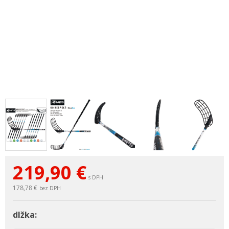
219,90
€
s DPH
178,78 €
bez DPH
dlžka: