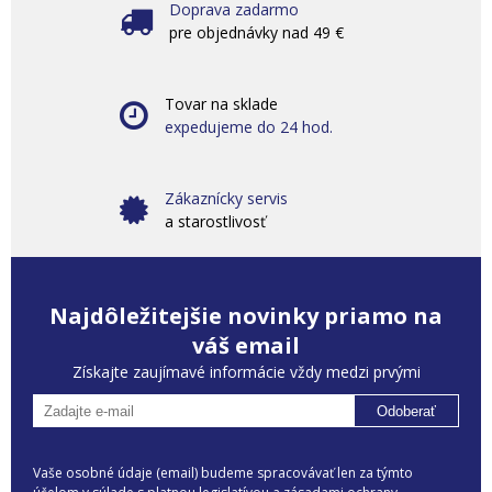
Doprava zadarmo
pre objednávky nad 49 €
Tovar na sklade
expedujeme do 24 hod.
Zákaznícky servis
a starostlivosť
Najdôležitejšie novinky priamo na
váš email
Získajte zaujímavé informácie vždy medzi prvými
Odoberať
Vaše osobné údaje (email) budeme spracovávať len za týmto