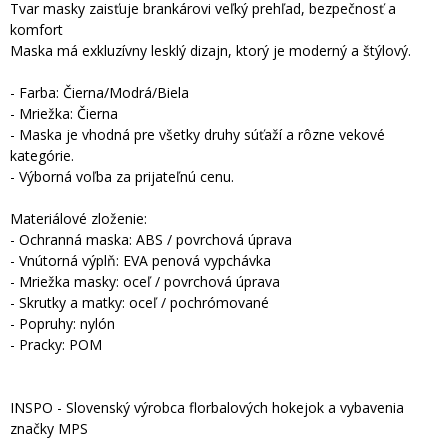
Tvar masky zaisťuje brankárovi veľký prehľad, bezpečnosť a
komfort
Maska má exkluzívny lesklý dizajn, ktorý je moderný a štýlový.
- Farba: Čierna/Modrá/Biela
- Mriežka: Čierna
- Maska je vhodná pre všetky druhy súťaží a rôzne vekové
kategórie.
- Výborná voľba za prijateľnú cenu.
Materiálové zloženie:
- Ochranná maska: ABS / povrchová úprava
- Vnútorná výplň: EVA penová vypchávka
- Mriežka masky: oceľ / povrchová úprava
- Skrutky a matky: oceľ / pochrómované
- Popruhy: nylón
- Pracky: POM
INSPO - Slovenský výrobca florbalových hokejok a vybavenia
značky MPS