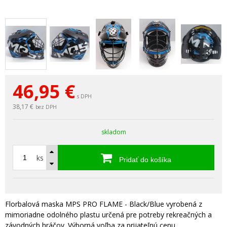
46,95
€
s DPH
38,17 €
bez DPH
skladom
ks
Pridať do košíka
Florbalová maska MPS PRO FLAME - Black/Blue vyrobená z
mimoriadne odolného plastu určená pre potreby rekreačných a
závodných hráčov. Výborná voľba za prijateľnú cenu.