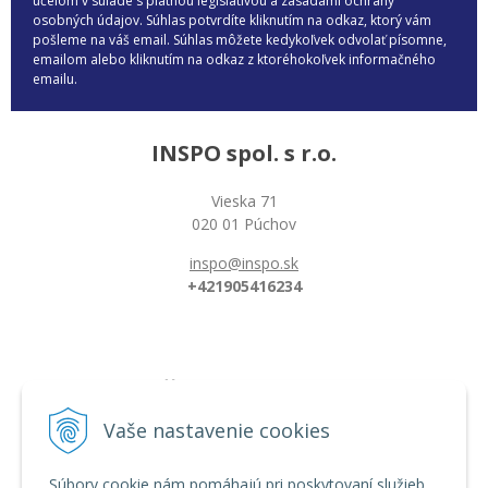
účelom v súlade s platnou legislatívou a zásadami ochrany
osobných údajov. Súhlas potvrdíte kliknutím na odkaz, ktorý vám
pošleme na váš email. Súhlas môžete kedykoľvek odvolať písomne,
emailom alebo kliknutím na odkaz z ktoréhokoľvek informačného
emailu.
INSPO spol. s r.o.
Vieska 71
020 01 Púchov
inspo@inspo.sk
+421905416234
Všetko o nákupe
Možnosti platby a doprava
Vaše nastavenie cookies
Reklamačný poriadok
Obchodné podmienky
Súbory cookie nám pomáhajú pri poskytovaní služieb