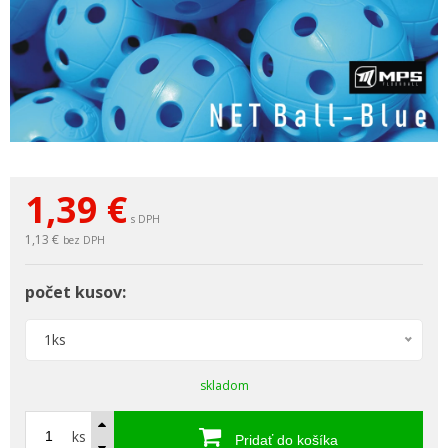
1,39
€
s DPH
1,13 €
bez DPH
počet kusov:
1ks
skladom
ks
Pridať do košíka