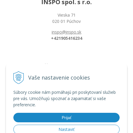
INSPO spol. s r.o.
Vieska 71
020 01 Púchov
inspo@inspo.sk
+421905416234
Všetko o nákupe
Možnosti platby a doprava
Vaše nastavenie cookies
Reklamačný poriadok
Obchodné podmienky
Súbory cookie nám pomáhajú pri poskytovaní služieb
pre vás. Umožňujú spoznať a zapamätať si vaše
preferencie.
Informácie
Dĺžka florbalovej hokejky
Prijať
Zahnutie hokejky/čepele
Veľkostná tabuľka
Nastaviť