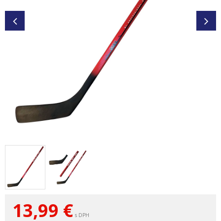
13,99
€
s DPH