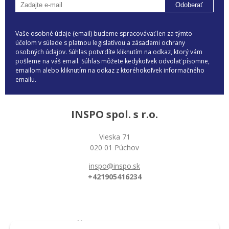
Odoberať
Vaše osobné údaje (email) budeme spracovávať len za týmto
účelom v súlade s platnou legislatívou a zásadami ochrany
osobných údajov. Súhlas potvrdíte kliknutím na odkaz, ktorý vám
pošleme na váš email. Súhlas môžete kedykoľvek odvolať písomne,
emailom alebo kliknutím na odkaz z ktoréhokoľvek informačného
emailu.
INSPO spol. s r.o.
Vieska 71
020 01 Púchov
inspo@inspo.sk
+421905416234
Všetko o nákupe