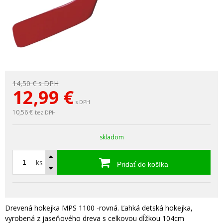
14,50 €
s DPH
12,99
€
s DPH
10,56 €
bez DPH
skladom
ks
Pridať do košíka
Drevená hokejka MPS 1100 -rovná. Ľahká detská hokejka,
vyrobená z jaseňového dreva s celkovou dĺžkou 104cm