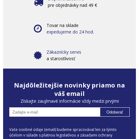
pre objednávky nad 49 €
Tovar na sklade
expedujeme do 24 hod.
Zákaznícky servis
a starostlivosť
Najdôležitejšie novinky priamo na
váš email
Získajte zaujímavé informácie vždy medzi prvými
Odoberať
Vaše osobné údaje (email) budeme spracovávať len za týmto
účelom v súlade s platnou legislatívou a zásadami ochrany