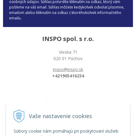
osobných údajov. Súhlas potvrdíte kliknutím na odkaz, ktorý vám
pošleme na váš email. Súhlas môžete kedykoľvek odvolať písomne,
emailom alebo kliknutím na odkaz z ktoréhokoľvek informačného
emailu.
INSPO spol. s r.o.
Vieska 71
020 01 Púchov
inspo@inspo.sk
+421905416234
Všetko o nákupe
Možnosti platby a doprava
Vaše nastavenie cookies
Reklamačný poriadok
Obchodné podmienky
Súbory cookie nám pomáhajú pri poskytovaní služieb