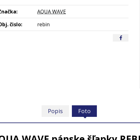
Značka:
AQUA WAVE
Obj. čislo:
rebin
Popis
Foto
QUA WAVE pánske šľapky REB