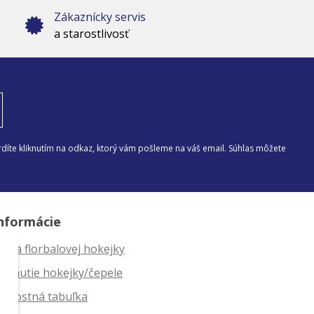
Zákaznícky servis
a starostlivosť
díte kliknutím na odkaz, ktorý vám pošleme na váš email. Súhlas môžete
nformácie
ĺžka florbalovej hokejky
ahnutie hokejky/čepele
eľkostná tabuľka