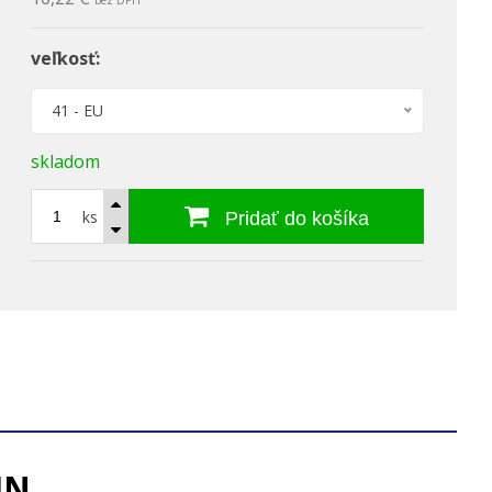
bez DPH
veľkosť:
41 - EU
skladom
ks
Pridať do košíka
IN