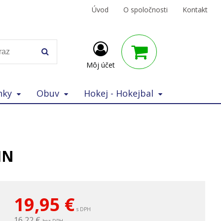
Úvod
O spoločnosti
Kontakt
Môj účet
nky
Obuv
Hokej - Hokejbal
IN
19,95
€
s DPH
16,22 €