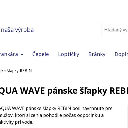
, naša výroba
rankára
Čepele
Loptičky
Bránky
Dopl
ke šľapky REBIN
QUA WAVE pánske šľapky REB
AQUA WAVE pánske šľapky REBIN boli navrhnuté pre
mužov, ktorí si cenia pohodlie počas odpočinku a
aktivity pri vode.