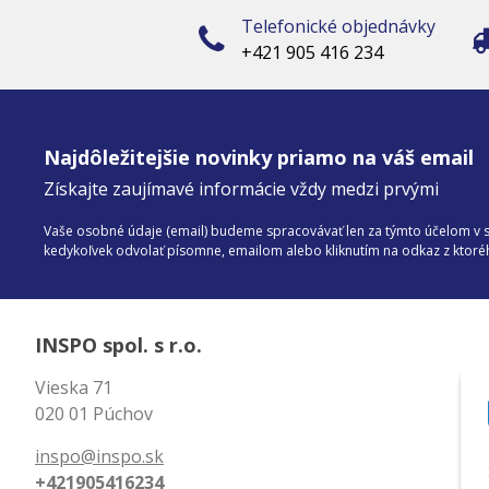
Telefonické objednávky
+421 905 416 234
Najdôležitejšie novinky priamo na váš email
Získajte zaujímavé informácie vždy medzi prvými
Vaše osobné údaje (email) budeme spracovávať len za týmto účelom v sú
kedykoľvek odvolať písomne, emailom alebo kliknutím na odkaz z ktor
INSPO spol. s r.o.
Vieska 71
020 01 Púchov
inspo@inspo.sk
+421905416234