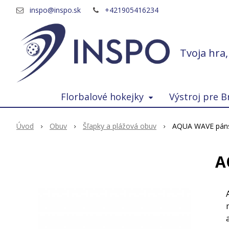
inspo@inspo.sk
+421905416234
Tvoja hra
Florbalové hokejky
Výstroj pre B
Úvod
Obuv
Šľapky a plážová obuv
AQUA WAVE páns
A