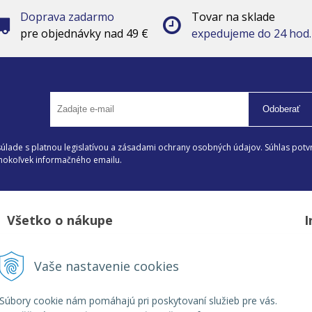
Doprava zadarmo
Tovar na sklade
pre objednávky nad 49 €
expedujeme do 24 hod.
Odoberať
lade s platnou legislatívou a zásadami ochrany osobných údajov. Súhlas potvr
éhokoľvek informačného emailu.
Všetko o nákupe
I
Možnosti platby a doprava
D
Vaše nastavenie cookies
Reklamačný poriadok
Z
Obchodné podmienky
V
Súbory cookie nám pomáhajú pri poskytovaní služieb pre vás.