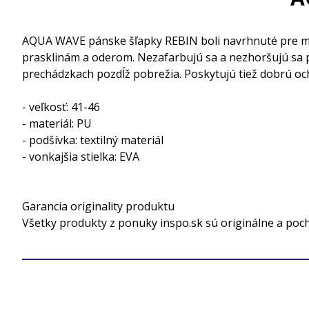
AQUA WAVE pánske šľapky REBIN boli navrhnuté pre mužo
prasklinám a oderom. Nezafarbujú sa a nezhoršujú sa 
prechádzkach pozdĺž pobrežia. Poskytujú tiež dobrú 
- veľkosť: 41-46
- materiál: PU
- podšívka: textilný materiál
- vonkajšia stielka: EVA
Garancia originality produktu
Všetky produkty z ponuky inspo.sk sú originálne a poc