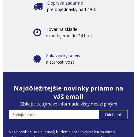
Doprava zadarmo
pre objednávky nad 49 €
Tovar na sklade
expedujeme do 24 hod.
Zákaznícky servis
a starostlivosť
Najdôležitejšie novinky priamo na
váš email
Získajte zaujímavé informácie vždy medzi prvými
Odoberať
Vaše osobné údaje (email) budeme spracovávať len za týmto