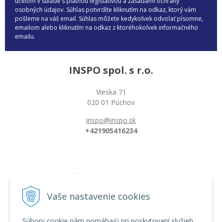
účelom v súlade s platnou legislatívou a zásadami ochrany
osobných údajov. Súhlas potvrdíte kliknutím na odkaz, ktorý vám
pošleme na váš email. Súhlas môžete kedykoľvek odvolať písomne,
emailom alebo kliknutím na odkaz z ktoréhokoľvek informačného
emailu.
INSPO spol. s r.o.
Vieska 71
020 01 Púchov
inspo@inspo.sk
+421905416234
Všetko o nákupe
Možnosti platby a doprava
Vaše nastavenie cookies
Reklamačný poriadok
Obchodné podmienky
Súbory cookie nám pomáhajú pri poskytovaní služieb