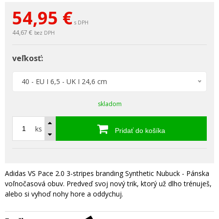
54,95
€
s DPH
44,67 €
bez DPH
veľkosť:
40 - EU I 6,5 - UK I 24,6 cm
skladom
ks
Pridať do košíka
Adidas VS Pace 2.0 3-stripes branding Synthetic Nubuck - Pánska
voľnočasová obuv. Predveď svoj nový trik, ktorý už dlho trénuješ,
alebo si vyhoď nohy hore a oddychuj.