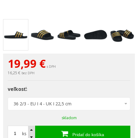
19,99
€
s DPH
16,25 €
bez DPH
veľkosť:
36 2/3 - EU I 4 - UK I 22,5 cm
skladom
ks
Pridať do košíka