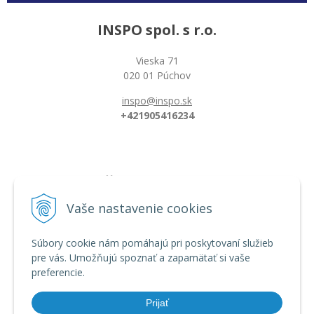
INSPO spol. s r.o.
Vieska 71
020 01 Púchov
inspo@inspo.sk
+421905416234
Všetko o nákupe
Možnosti platby a doprava
Vaše nastavenie cookies
Reklamačný poriadok
Obchodné podmienky
Súbory cookie nám pomáhajú pri poskytovaní služieb
pre vás. Umožňujú spoznať a zapamätať si vaše
preferencie.
Informácie
Dĺžka florbalovej hokejky
Prijať