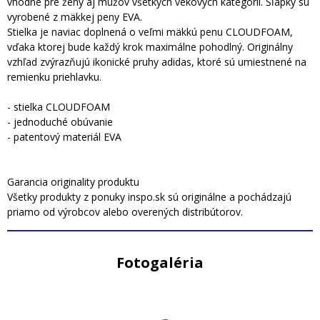
vhodné pre ženy aj mužov všetkých vekových kategórií. Šľapky sú
vyrobené z mäkkej peny EVA.
Stielka je naviac doplnená o veľmi mäkkú penu CLOUDFOAM,
vďaka ktorej bude každý krok maximálne pohodlný. Originálny
vzhľad zvýrazňujú ikonické pruhy adidas, ktoré sú umiestnené na
remienku priehlavku.
- stielka CLOUDFOAM
- jednoduché obúvanie
- patentový materiál EVA
Garancia originality produktu
Všetky produkty z ponuky inspo.sk sú originálne a pochádzajú
priamo od výrobcov alebo overených distribútorov.
Fotogaléria