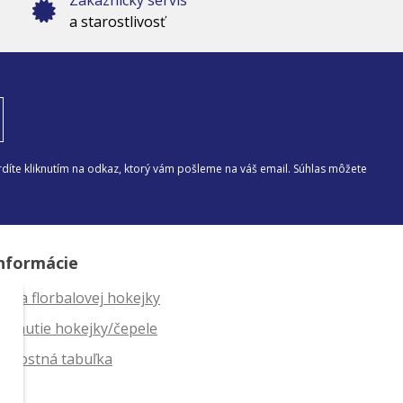
a starostlivosť
díte kliknutím na odkaz, ktorý vám pošleme na váš email. Súhlas môžete
nformácie
ĺžka florbalovej hokejky
ahnutie hokejky/čepele
eľkostná tabuľka