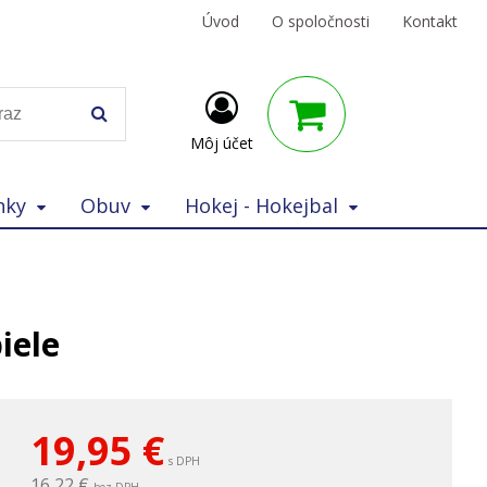
Úvod
O spoločnosti
Kontakt
Môj účet
nky
Obuv
Hokej - Hokejbal
iele
19,95
€
s DPH
16,22 €