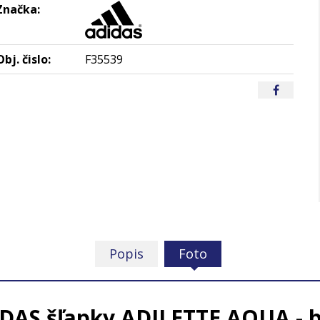
Značka:
Obj. čislo:
F35539
Popis
Foto
DAS šľapky ADILETTE AQUA - b