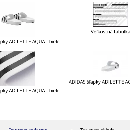
Veľkostná tabuľk
pky ADILETTE AQUA - biele
ADIDAS šľapky ADILETTE AQ
pky ADILETTE AQUA - biele
Doprava zadarmo
Tovar na sklade