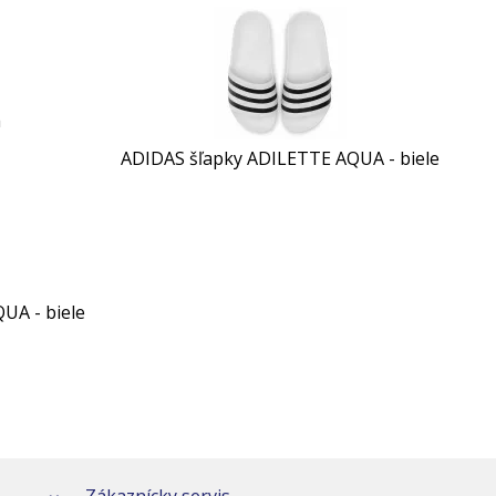
a
ADIDAS šľapky ADILETTE AQUA - biele
UA - biele
Zákaznícky servis