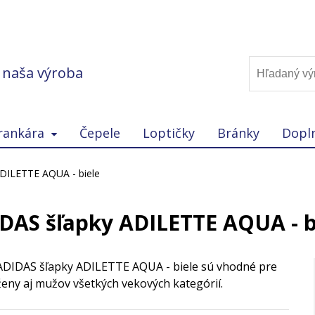
, naša výroba
rankára
Čepele
Loptičky
Bránky
Dopl
DILETTE AQUA - biele
DAS šľapky ADILETTE AQUA - b
ADIDAS šľapky ADILETTE AQUA - biele sú vhodné pre
ženy aj mužov všetkých vekových kategórií.