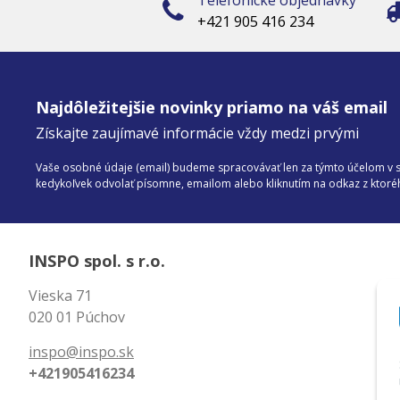
+421 905 416 234
Najdôležitejšie novinky priamo na váš email
Získajte zaujímavé informácie vždy medzi prvými
Vaše osobné údaje (email) budeme spracovávať len za týmto účelom v sú
kedykoľvek odvolať písomne, emailom alebo kliknutím na odkaz z ktor
INSPO spol. s r.o.
Vieska 71
020 01 Púchov
inspo@inspo.sk
+421905416234