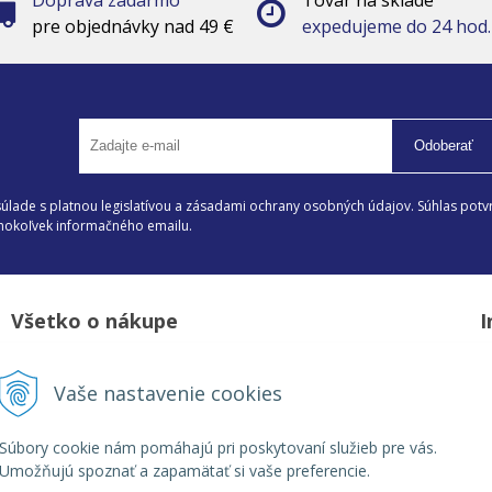
pre objednávky nad 49 €
expedujeme do 24 hod.
Odoberať
lade s platnou legislatívou a zásadami ochrany osobných údajov. Súhlas potvr
éhokoľvek informačného emailu.
Všetko o nákupe
I
Možnosti platby a doprava
D
Vaše nastavenie cookies
Reklamačný poriadok
Z
Obchodné podmienky
V
Súbory cookie nám pomáhajú pri poskytovaní služieb pre vás.
Umožňujú spoznať a zapamätať si vaše preferencie.