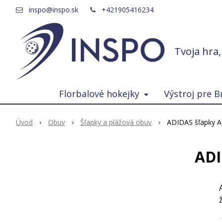
inspo@inspo.sk
+421905416234
Tvoja hra
Florbalové hokejky
Výstroj pre B
Úvod
Obuv
Šľapky a plážová obuv
ADIDAS šľapky A
ADI