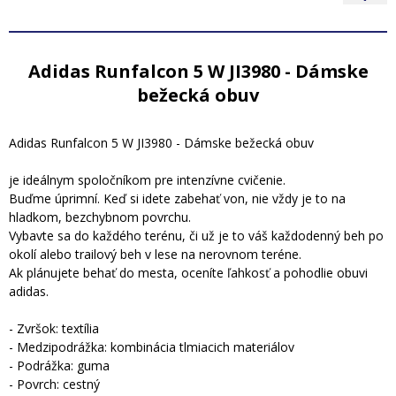
Adidas Runfalcon 5 W JI3980 - Dámske
bežecká obuv
Adidas Runfalcon 5 W JI3980 - Dámske bežecká obuv
je ideálnym spoločníkom pre intenzívne cvičenie.
Buďme úprimní. Keď si idete zabehať von, nie vždy je to na
hladkom, bezchybnom povrchu.
Vybavte sa do každého terénu, či už je to váš každodenný beh po
okolí alebo trailový beh v lese na nerovnom teréne.
Ak plánujete behať do mesta, oceníte ľahkosť a pohodlie obuvi
adidas.
- Zvršok: textília
- Medzipodrážka: kombinácia tlmiacich materiálov
- Podrážka: guma
- Povrch: cestný