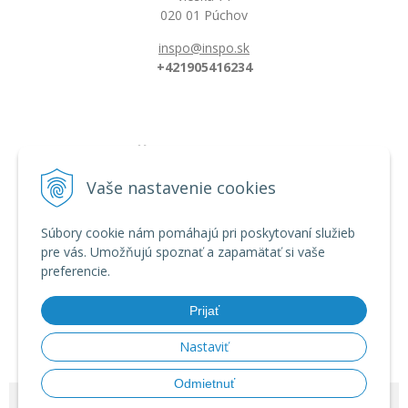
020 01 Púchov
inspo@inspo.sk
+421905416234
Všetko o nákupe
Možnosti platby a doprava
Vaše nastavenie cookies
Reklamačný poriadok
Obchodné podmienky
Súbory cookie nám pomáhajú pri poskytovaní služieb
pre vás. Umožňujú spoznať a zapamätať si vaše
preferencie.
Informácie
Dĺžka florbalovej hokejky
Prijať
Zahnutie hokejky/čepele
Veľkostná tabuľka
Nastaviť
Odmietnuť
© 2026 INSPO | Florbal od výrobcu •
tvorba eshopu cez UNIobchod
,