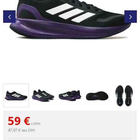
59
€
s DPH
47,97 €
bez DPH