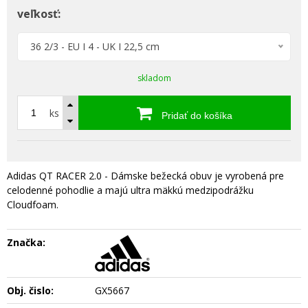
veľkosť:
36 2/3 - EU I 4 - UK I 22,5 cm
skladom
ks
Pridať do košíka
Adidas QT RACER 2.0 - Dámske bežecká obuv je vyrobená pre
celodenné pohodlie a majú ultra mäkkú medzipodrážku
Cloudfoam.
Značka:
Obj. čislo:
GX5667