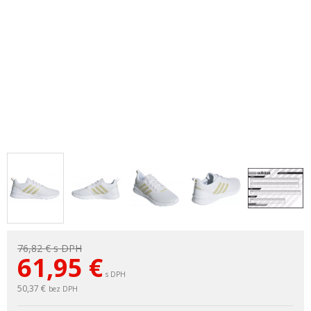
76,82 €
s DPH
61,95
€
s DPH
50,37 €
bez DPH