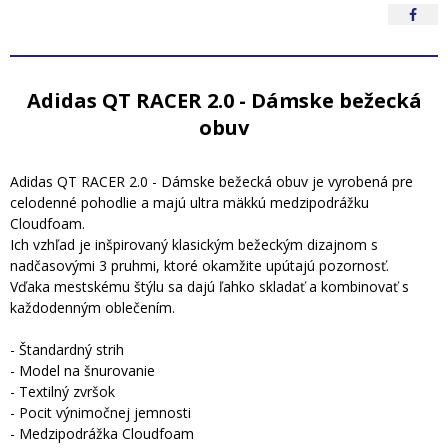
Adidas QT RACER 2.0 - Dámske bežecká
obuv
Adidas QT RACER 2.0 - Dámske bežecká obuv je vyrobená pre
celodenné pohodlie a majú ultra mäkkú medzipodrážku
Cloudfoam.
Ich vzhľad je inšpirovaný klasickým bežeckým dizajnom s
nadčasovými 3 pruhmi, ktoré okamžite upútajú pozornosť.
Vďaka mestskému štýlu sa dajú ľahko skladať a kombinovať s
každodenným oblečením.
- Štandardný strih
- Model na šnurovanie
- Textilný zvršok
- Pocit výnimočnej jemnosti
- Medzipodrážka Cloudfoam