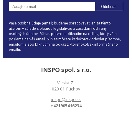
Odoberať
Vaše osobné údaje (email) budeme spracovávať len za týmto
účelom v súlade s platnou legislatívou a zásadami ochrany
osobných údajov. Súhlas potvrdíte kliknutím na odkaz, ktorý vám
pošleme na váš email. Súhlas môžete kedykoľvek odvolať písomne,
emailom alebo kliknutím na odkaz z ktoréhokoľvek informačného
emailu.
INSPO spol. s r.o.
Vieska 71
020 01 Púchov
inspo@inspo.sk
+421905416234