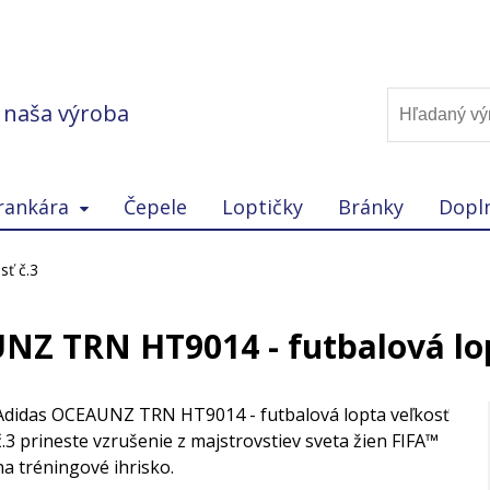
, naša výroba
rankára
Čepele
Loptičky
Bránky
Dopl
ť č.3
Z TRN HT9014 - futbalová lop
Adidas OCEAUNZ TRN HT9014 - futbalová lopta veľkosť
č.3 prineste vzrušenie z majstrovstiev sveta žien FIFA™
na tréningové ihrisko.