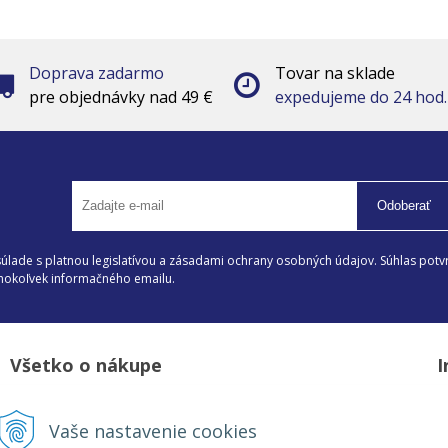
Doprava zadarmo
Tovar na sklade
pre objednávky nad 49 €
expedujeme do 24 hod.
Odoberať
lade s platnou legislatívou a zásadami ochrany osobných údajov. Súhlas potvr
éhokoľvek informačného emailu.
Všetko o nákupe
I
Možnosti platby a doprava
D
Vaše nastavenie cookies
Reklamačný poriadok
Z