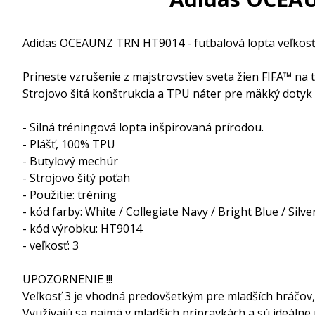
Adidas OCEAUNZ TRN HT9014 - futbalová lopta veľkosť
Prineste vzrušenie z majstrovstiev sveta žien FIFA™ na 
Strojovo šitá konštrukcia a TPU náter pre mäkký dotyk 
- Silná tréningová lopta inšpirovaná prírodou.
- Plášť, 100% TPU
- Butylový mechúr
- Strojovo šitý poťah
- Použitie: tréning
- kód farby: White / Collegiate Navy / Bright Blue / Silve
- kód výrobku: HT9014
- veľkosť: 3
UPOZORNENIE !!!
Veľkosť 3 je vhodná predovšetkým pre mladších hráčov, a
Využívajú sa najmä v mladších prípravkách a sú ideálne