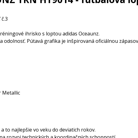
 č.3
tréningové ihrisko s loptou adidas Oceaunz.
a odolnosť. Pútavá grafika je inšpirovaná oficiálnou zápas
r Metallic
 to najlepšie vo veku do deviatich rokov.
 na rozvoj technických a koordinačných schopností.