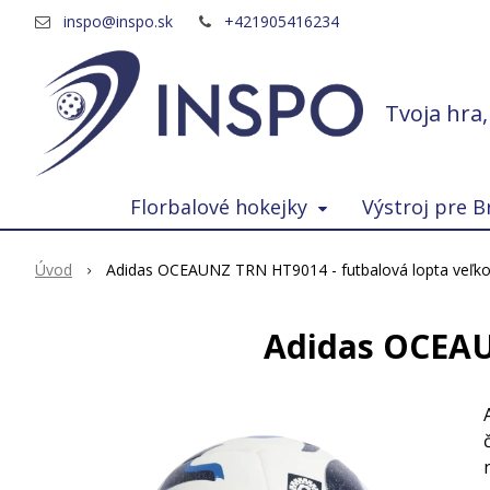
inspo@inspo.sk
+421905416234
Tvoja hra
Florbalové hokejky
Výstroj pre B
Úvod
Adidas OCEAUNZ TRN HT9014 - futbalová lopta veľkos
Adidas OCEAUN