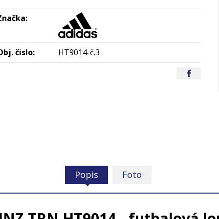
Značka:
Obj. čislo:
HT9014-č.3
Popis
Foto
Z TRN HT9014 - futbalová lop