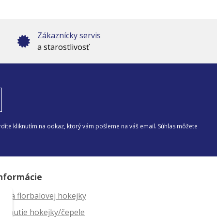
Zákaznícky servis
a starostlivosť
díte kliknutím na odkaz, ktorý vám pošleme na váš email. Súhlas môžete
nformácie
ĺžka florbalovej hokejky
ahnutie hokejky/čepele