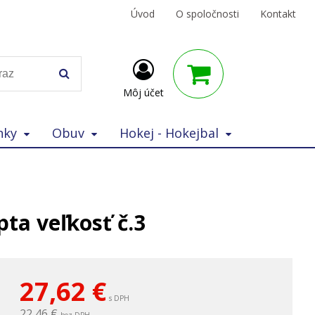
Úvod
O spoločnosti
Kontakt
Môj účet
nky
Obuv
Hokej - Hokejbal
ta veľkosť č.3
27,62
€
s DPH
22,46 €