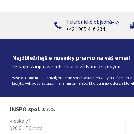
Telefonické objednávky
+421 905 416 234
Najdôležitejšie novinky priamo na váš email
Získajte zaujímavé informácie vždy medzi prvými
Vaše osobné údaje (email) budeme spracovávať len za týmto účelom v sú
kedykoľvek odvolať písomne, emailom alebo kliknutím na odkaz z ktor
INSPO spol. s r.o.
Vieska 71
020 01 Púchov