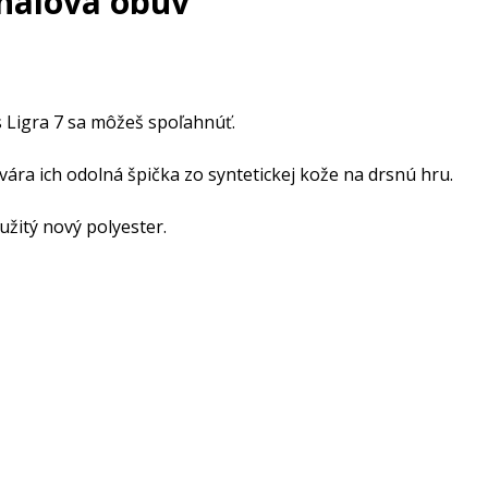
halová obuv
s Ligra 7 sa môžeš spoľahnúť.
tvára ich odolná špička zo syntetickej kože na drsnú hru.
žitý nový polyester.