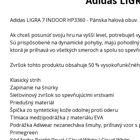
Adidas LIG
Adidas LIGRA 7 INDOOR HP3360 - Pánska halová obuv.
Ak chceš posunúť svoju hru na vyšší level, potrebuješ v
Sú prispôsobené na dynamické pohyby, majú pohodlný z
ktorá je priľnavá vo všetkých smeroch a spolu so spevňuj
Zvršok tohto produktu obsahuje 50 % vysokofunkčného 
Klasický strih
Zapínanie na šnúrky
Sieťovinový zvršok so spevňujúcimi vrstvami
Priedušný materiál
Špička zo syntetickej kože odolnej proti oderu
Tlmiaca medzipodrážka z materiálu EVA
Podrážka Adiwear nezanecháva šmuhy, priľnavý vzor s
Primegreen