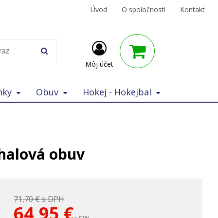
Úvod
O spoločnosti
Kontakt
Môj účet
nky
Obuv
Hokej - Hokejbal
halová obuv
71,70 €
s DPH
64,95
€