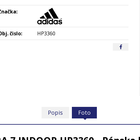
Značka:
Obj. čislo:
HP3360
Popis
Foto