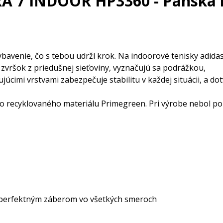
RA 7 INDOOR HP3360 - Pánska 
ybavenie, čo s tebou udrží krok. Na indoorové tenisky adida
vršok z priedušnej sieťoviny, vyznačujú sa podrážkou,
úcimi vrstvami zabezpečuje stabilitu v každej situácii, a do
recyklovaného materiálu Primegreen. Pri výrobe nebol pou
 perfektným záberom vo všetkých smeroch