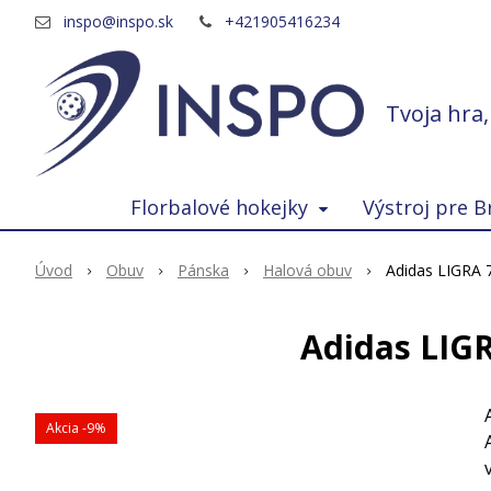
inspo@inspo.sk
+421905416234
Tvoja hra
Florbalové hokejky
Výstroj pre B
Úvod
Obuv
Pánska
Halová obuv
Adidas LIGRA 
Adidas LIG
Akcia
-9%