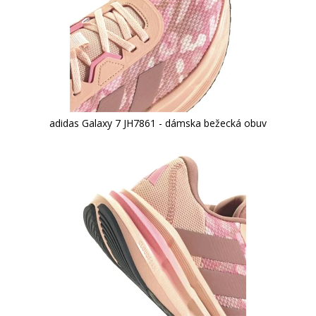
adidas Galaxy 7 JH7861 - dámska bežecká obuv