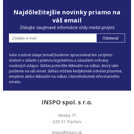
Najdôležitejšie novinky priamo na
váš email
Získajte zaujímavé informácie vždy medzi prvými
Odoberať
Vaše osobné údaje (email) budeme spracovávať len za týmto
účelom v súlade s platnou legislatívou a zásadami ochrany
osobných údajov. Súhlas potvrdíte kliknutím na odkaz, ktorý vám
pošleme na váš email. Súhlas môžete kedykoľvek odvolať písomne,
emailom alebo kliknutím na odkaz z ktoréhokoľvek informačného
emailu.
INSPO spol. s r.o.
Vieska 71
020 01 Púchov
inspo@inspo.sk