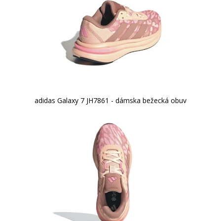
adidas Galaxy 7 JH7861 - dámska bežecká obuv