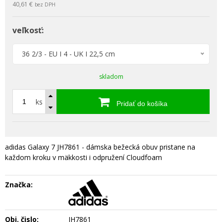
40,61 €
bez DPH
veľkosť:
36 2/3 - EU I 4 - UK I 22,5 cm
skladom
ks
Pridať do košíka
adidas Galaxy 7 JH7861 - dámska bežecká obuv pristane na
každom kroku v mäkkosti i odpružení Cloudfoam
Značka:
Obj. čislo:
JH7861