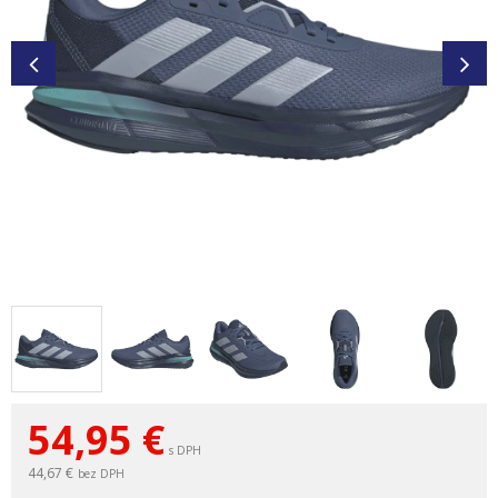
54,95
€
s DPH
44,67 €
bez DPH