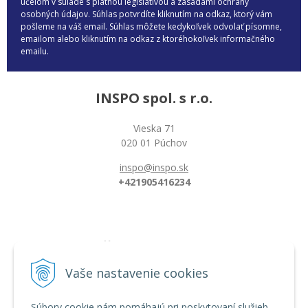
účelom v súlade s platnou legislatívou a zásadami ochrany
osobných údajov. Súhlas potvrdíte kliknutím na odkaz, ktorý vám
pošleme na váš email. Súhlas môžete kedykoľvek odvolať písomne,
emailom alebo kliknutím na odkaz z ktoréhokoľvek informačného
emailu.
INSPO spol. s r.o.
Vieska 71
020 01 Púchov
inspo@inspo.sk
+421905416234
Všetko o nákupe
Možnosti platby a doprava
Vaše nastavenie cookies
Reklamačný poriadok
Obchodné podmienky
Súbory cookie nám pomáhajú pri poskytovaní služieb