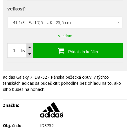
veľkosť:
41 1/3 - EU I 7,5 - UK I 25,5 cm
skladom
ks
Pridať do košíka
adidas Galaxy 7 ID8752 - Pánska bežecká obuv. V týchto
teniskách adidas sa budeš cítiť pohodlne bez ohľadu na to, ako
dlho budeš na nohách.
Značka:
Obj. čislo:
ID8752