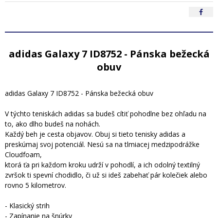
adidas Galaxy 7 ID8752 - Pánska bežecká
obuv
adidas Galaxy 7 ID8752 - Pánska bežecká obuv
V týchto teniskách adidas sa budeš cítiť pohodlne bez ohľadu na
to, ako dlho budeš na nohách.
Každý beh je cesta objavov. Obuj si tieto tenisky adidas a
preskúmaj svoj potenciál. Nesú sa na tlmiacej medzipodrážke
Cloudfoam,
ktorá ťa pri každom kroku udrží v pohodlí, a ich odolný textilný
zvršok ti spevní chodidlo, či už si ideš zabehať pár kolečiek alebo
rovno 5 kilometrov.
- Klasický strih
- Zapínanie na šnúrky