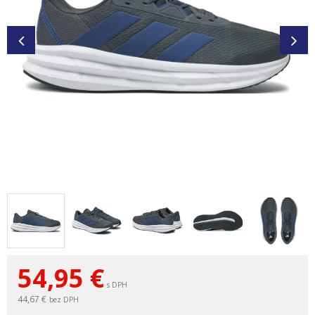
54,95
€
s DPH
44,67 €
bez DPH