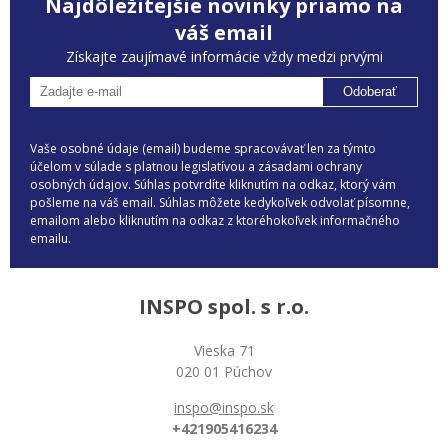
Najdôležitejšie novinky priamo na
váš email
Získajte zaujímavé informácie vždy medzi prvými
Odoberať
Vaše osobné údaje (email) budeme spracovávať len za týmto
účelom v súlade s platnou legislatívou a zásadami ochrany
osobných údajov. Súhlas potvrdíte kliknutím na odkaz, ktorý vám
pošleme na váš email. Súhlas môžete kedykoľvek odvolať písomne,
emailom alebo kliknutím na odkaz z ktoréhokoľvek informačného
emailu.
INSPO spol. s r.o.
Vieska 71
020 01 Púchov
inspo@inspo.sk
+421905416234