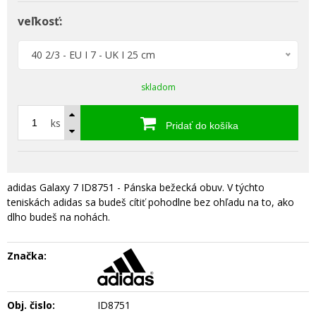
veľkosť:
40 2/3 - EU I 7 - UK I 25 cm
skladom
ks
Pridať do košíka
adidas Galaxy 7 ID8751 - Pánska bežecká obuv. V týchto
teniskách adidas sa budeš cítiť pohodlne bez ohľadu na to, ako
dlho budeš na nohách.
Značka:
Obj. čislo:
ID8751