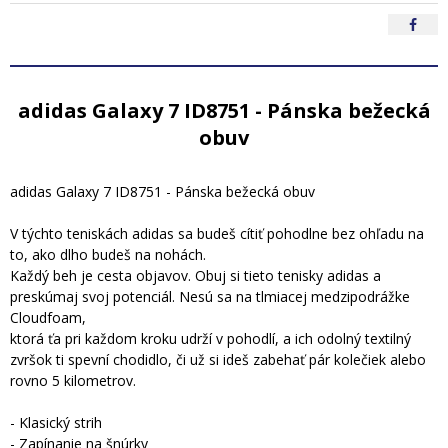
adidas Galaxy 7 ID8751 - Pánska bežecká
obuv
adidas Galaxy 7 ID8751 - Pánska bežecká obuv
V týchto teniskách adidas sa budeš cítiť pohodlne bez ohľadu na
to, ako dlho budeš na nohách.
Každý beh je cesta objavov. Obuj si tieto tenisky adidas a
preskúmaj svoj potenciál. Nesú sa na tlmiacej medzipodrážke
Cloudfoam,
ktorá ťa pri každom kroku udrží v pohodlí, a ich odolný textilný
zvršok ti spevní chodidlo, či už si ideš zabehať pár kolečiek alebo
rovno 5 kilometrov.
- Klasický strih
- Zapínanie na šnúrky