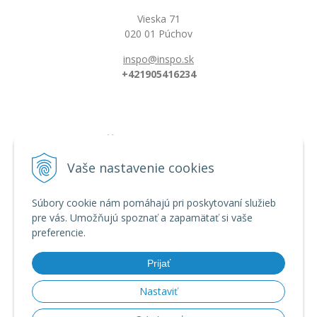
Vieska 71
020 01 Púchov
inspo@inspo.sk
+421905416234
Všetko o nákupe
Možnosti platby a doprava
Vaše nastavenie cookies
Reklamačný poriadok
Obchodné podmienky
Súbory cookie nám pomáhajú pri poskytovaní služieb
pre vás. Umožňujú spoznať a zapamätať si vaše
preferencie.
Informácie
Dĺžka florbalovej hokejky
Prijať
Zahnutie hokejky/čepele
Veľkostná tabuľka
Nastaviť