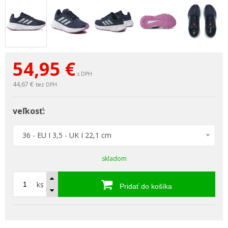
54,95
€
s DPH
44,67 €
bez DPH
veľkosť:
36 - EU I 3,5 - UK I 22,1 cm
skladom
ks
Pridať do košíka