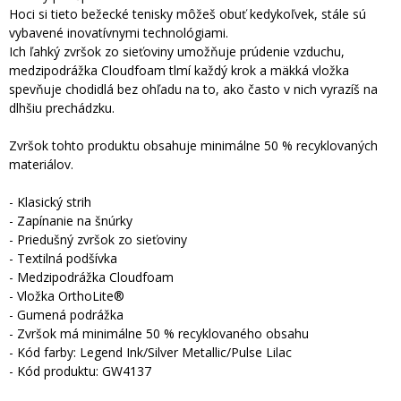
Hoci si tieto bežecké tenisky môžeš obuť kedykoľvek, stále sú
vybavené inovatívnymi technológiami.
Ich ľahký zvršok zo sieťoviny umožňuje prúdenie vzduchu,
medzipodrážka Cloudfoam tlmí každý krok a mäkká vložka
spevňuje chodidlá bez ohľadu na to, ako často v nich vyrazíš na
dlhšiu prechádzku.
Zvršok tohto produktu obsahuje minimálne 50 % recyklovaných
materiálov.
- Klasický strih
- Zapínanie na šnúrky
- Priedušný zvršok zo sieťoviny
- Textilná podšívka
- Medzipodrážka Cloudfoam
- Vložka OrthoLite®
- Gumená podrážka
- Zvršok má minimálne 50 % recyklovaného obsahu
- Kód farby: Legend Ink/Silver Metallic/Pulse Lilac
- Kód produktu: GW4137