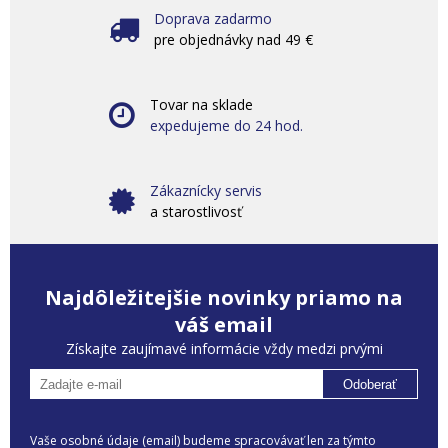
Doprava zadarmo
pre objednávky nad 49 €
Tovar na sklade
expedujeme do 24 hod.
Zákaznícky servis
a starostlivosť
Najdôležitejšie novinky priamo na
váš email
Získajte zaujímavé informácie vždy medzi prvými
Odoberať
Vaše osobné údaje (email) budeme spracovávať len za týmto