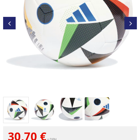
30,70
€
s DPH