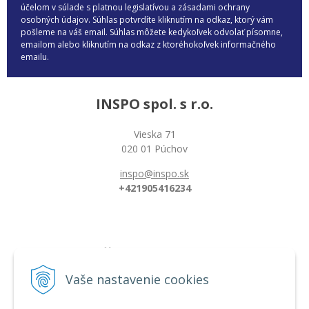
účelom v súlade s platnou legislatívou a zásadami ochrany
osobných údajov. Súhlas potvrdíte kliknutím na odkaz, ktorý vám
pošleme na váš email. Súhlas môžete kedykoľvek odvolať písomne,
emailom alebo kliknutím na odkaz z ktoréhokoľvek informačného
emailu.
INSPO spol. s r.o.
Vieska 71
020 01 Púchov
inspo@inspo.sk
+421905416234
Všetko o nákupe
Možnosti platby a doprava
Vaše nastavenie cookies
Reklamačný poriadok
Obchodné podmienky