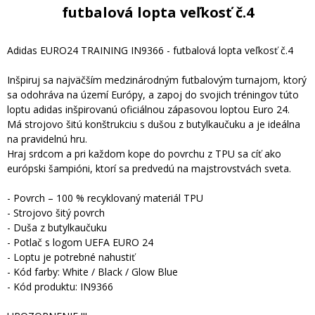
futbalová lopta veľkosť č.4
Adidas EURO24 TRAINING IN9366 - futbalová lopta veľkosť č.4
Inšpiruj sa najväčším medzinárodným futbalovým turnajom, ktorý
sa odohráva na území Európy, a zapoj do svojich tréningov túto
loptu adidas inšpirovanú oficiálnou zápasovou loptou Euro 24.
Má strojovo šitú konštrukciu s dušou z butylkaučuku a je ideálna
na pravidelnú hru.
Hraj srdcom a pri každom kope do povrchu z TPU sa cíť ako
európski šampióni, ktorí sa predvedú na majstrovstvách sveta.
- Povrch – 100 % recyklovaný materiál TPU
- Strojovo šitý povrch
- Duša z butylkaučuku
- Potlač s logom UEFA EURO 24
- Loptu je potrebné nahustiť
- Kód farby: White / Black / Glow Blue
- Kód produktu: IN9366