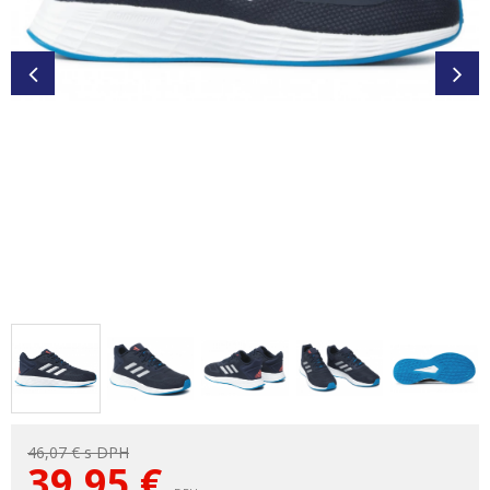
46,07 €
s DPH
39,95
€