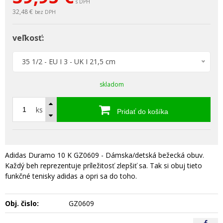
s DPH
32,48 €
bez DPH
veľkosť:
35 1/2 - EU I 3 - UK I 21,5 cm
skladom
ks
Pridať do košíka
Adidas Duramo 10 K GZ0609 - Dámska/detská bežecká obuv.
Každý beh reprezentuje príležitosť zlepšiť sa. Tak si obuj tieto
funkčné tenisky adidas a opri sa do toho.
Obj. čislo:
GZ0609