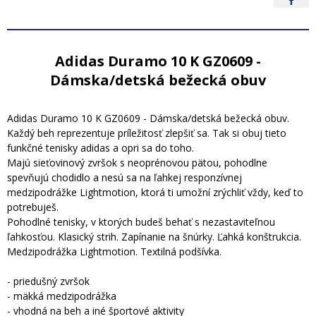
Adidas Duramo 10 K GZ0609 -
Dámska/detská bežecká obuv
Adidas Duramo 10 K GZ0609 - Dámska/detská bežecká obuv.
Každý beh reprezentuje príležitosť zlepšiť sa. Tak si obuj tieto
funkčné tenisky adidas a opri sa do toho.
Majú sieťovinový zvršok s neoprénovou pätou, pohodlne
spevňujú chodidlo a nesú sa na ľahkej responzívnej
medzipodrážke Lightmotion, ktorá ti umožní zrýchliť vždy, keď to
potrebuješ.
Pohodlné tenisky, v ktorých budeš behať s nezastaviteľnou
ľahkosťou. Klasický strih. Zapínanie na šnúrky. Ľahká konštrukcia.
Medzipodrážka Lightmotion. Textilná podšívka.
- priedušný zvršok
- mäkká medzipodrážka
- vhodná na beh a iné športové aktivity