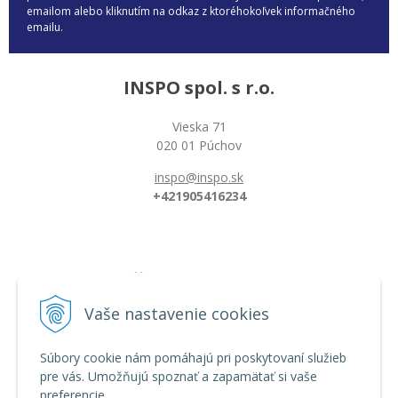
emailom alebo kliknutím na odkaz z ktoréhokoľvek informačného
emailu.
INSPO spol. s r.o.
Vieska 71
020 01 Púchov
inspo@inspo.sk
+421905416234
Všetko o nákupe
Možnosti platby a doprava
Vaše nastavenie cookies
Reklamačný poriadok
Obchodné podmienky
Súbory cookie nám pomáhajú pri poskytovaní služieb
pre vás. Umožňujú spoznať a zapamätať si vaše
preferencie.