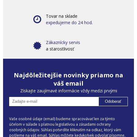
Tovar na sklade
expedujeme do 24 hod.
Zákaznícky servis
a starostlivosť
Najdôležitejšie novinky priamo na
váš email
Získajte zaujímavé informácie vždy medzi prvými
Odoberať
Vaše osobné údaje (email) budeme spracovávať len za týmto
účelom v súlade s platnou legislatívou a zásadami ochrany
osobných údajov. Súhlas potvrdíte kliknutím na odkaz, ktorý vám
pošleme na váš email. Súhlas môžete kedykoľvek odvolať písomne,