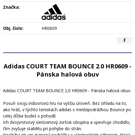
Značka:
Obj. čislo:
HR0609
Adidas COURT TEAM BOUNCE 2.0 HR0609 -
Pánska halová obuv
Adidas COURT TEAM BOUNCE 2.0 HR0609 - Pánska halová obuv.
Posuň svoju indoorovú hru na vyššiu úroveň. Bez ohľadu na to,
ako hráš, v týchto teniskách adidas s medzipodrážkou Bounce po
celej dĺžke budeš v pohodlí.
Ich dvojvrstvový sieťovinový zvršok obopína a spevňuje chodidlo,
čím zvyšuje stabilitu pri pohybe do strán.
Nechýba im ani gumená podrážka s výnimočným záberom, ktorá