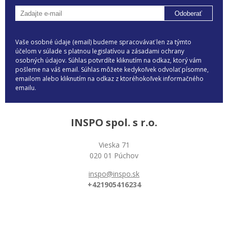
Odoberať
Vaše osobné údaje (email) budeme spracovávať len za týmto
účelom v súlade s platnou legislatívou a zásadami ochrany
osobných údajov. Súhlas potvrdíte kliknutím na odkaz, ktorý vám
pošleme na váš email. Súhlas môžete kedykoľvek odvolať písomne,
emailom alebo kliknutím na odkaz z ktoréhokoľvek informačného
emailu.
INSPO spol. s r.o.
Vieska 71
020 01 Púchov
inspo@inspo.sk
+421905416234