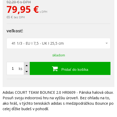
92,20 €
s DPH
79,95
€
s DPH
65 €
bez DPH
veľkosť:
41 1/3 - EU I 7,5 - UK I 25,5 cm
skladom
ks
Pridať do košíka
Adidas COURT TEAM BOUNCE 2.0 HR0609 - Pánska halová obuv.
Posuň svoju indoorovú hru na vyššiu úroveň. Bez ohľadu na to,
ako hráš, v týchto teniskách adidas s medzipodrážkou Bounce po
celej dĺžke budeš v pohodlí.