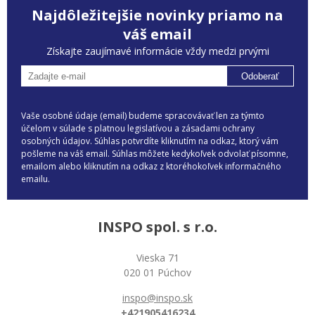
Najdôležitejšie novinky priamo na
váš email
Získajte zaujímavé informácie vždy medzi prvými
Odoberať
Vaše osobné údaje (email) budeme spracovávať len za týmto
účelom v súlade s platnou legislatívou a zásadami ochrany
osobných údajov. Súhlas potvrdíte kliknutím na odkaz, ktorý vám
pošleme na váš email. Súhlas môžete kedykoľvek odvolať písomne,
emailom alebo kliknutím na odkaz z ktoréhokoľvek informačného
emailu.
INSPO spol. s r.o.
Vieska 71
020 01 Púchov
inspo@inspo.sk
+421905416234