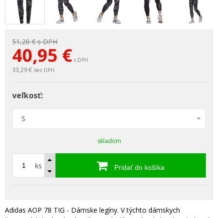
51,20 €
s DPH
40,95
€
s DPH
33,29 €
bez DPH
veľkosť:
S
skladom
ks
Pridať do košíka
Adidas AOP 78 TIG - Dámske legíny. V týchto dámskych