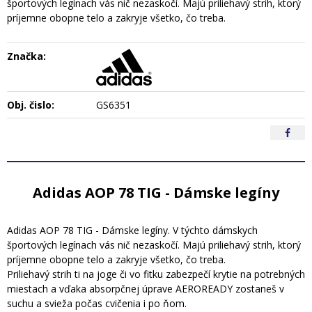
športových legínach vás nič nezaskočí. Majú priliehavý strih, ktorý
príjemne obopne telo a zakryje všetko, čo treba.
Značka:
Obj. čislo:
GS6351
Adidas AOP 78 TIG - Dámske legíny
Adidas AOP 78 TIG - Dámske legíny. V týchto dámskych
športových legínach vás nič nezaskočí. Majú priliehavý strih, ktorý
príjemne obopne telo a zakryje všetko, čo treba.
Priliehavý strih ti na joge či vo fitku zabezpečí krytie na potrebných
miestach a vďaka absorpčnej úprave AEROREADY zostaneš v
suchu a svieža počas cvičenia i po ňom.